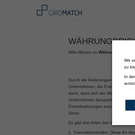
WÄHRUNGSRIS
Wiki-Wissen zu
Währungsrisiko
Wir v
zu bi
In d
Durch die Änderungen von
Wechs
aussc
Unternehmen, die Fremdwährungen
darin, dass sich der Wert einer W
Unternehmen beispielsweise zusät
Fremdwährungen entstehen. Währung
Sinne.
Es gibt drei Arten des Währungsris
1. Transaktionsrisiko: Diese Art 