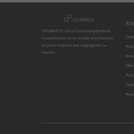
Kr
GIROMATCH.com ist Deine Kreditplattform.
Onli
Unsere Mission ist es, Kredite und Finanzen
für jeden einfacher und zugänglicher zu
Kred
machen.
Kred
Mini
Kred
Geld
Kred