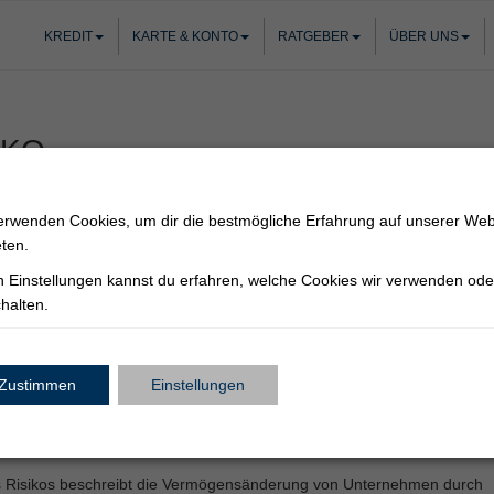
KREDIT
KARTE & KONTO
RATGEBER
ÜBER UNS
IKO
erwenden Cookies, um dir die bestmögliche Erfahrung auf unserer Web
eten.
en
Einstellungen
kannst du erfahren, welche Cookies wir verwenden ode
elkursen
unterschiedlicher Währungen kann für Personen oder
halten.
 besitzen, ein Währungsrisiko entstehen. Das
Risiko
besteht dabei
ährung gegenüber einer anderen verringern. Dadurch können für
zliche Kosten, aber auch Gewinne durch höhere Einnahmen in
Zustimmen
Einstellungen
srisiken gibt es daher sowohl im positiven, als auch im negativen
ikos:
des Risikos beschreibt die Vermögensänderung von Unternehmen durch