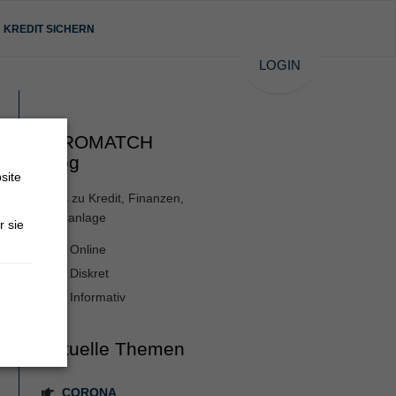
KREDIT SICHERN
LOGIN
GIROMATCH
Blog
site
Alles zu Kredit, Finanzen,
Geldanlage
r sie
Online
Diskret
Informativ
Aktuelle Themen
CORONA