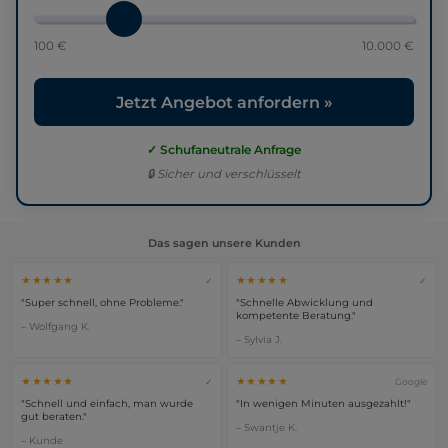
100 €
10.000 €
Jetzt Angebot anfordern »
✓ Schufaneutrale Anfrage
🔒 Sicher und verschlüsselt
Das sagen unsere Kunden
★★★★★
★★★★★
✓
✓
"Super schnell, ohne Probleme."
"Schnelle Abwicklung und
kompetente Beratung."
– Wolfgang K.
– Sylvia J.
★★★★★
★★★★★
✓
Google
"Schnell und einfach, man wurde
"In wenigen Minuten ausgezahlt!"
gut beraten."
– Swantje K.
– Kunde