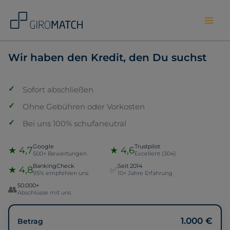
Skip
to
content
Wir haben den Kredit, den Du suchst
Sofort abschließen
Ohne Gebühren oder Vorkosten
Bei uns 100% schufaneutral
Google
Trustpilot
★ 4,7
★ 4,6
500+ Bewertungen
Excellent (304)
BankingCheck
Seit 2014
★ 4,8
✅
95% empfehlen uns
10+ Jahre Erfahrung
50.000+
👥
Abschlüsse mit uns
1.000 €
Betrag