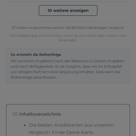
10 weitere anzeigen
Allgemein
Kosten
Vorteile
Versicherung
Kartenname
easybank Kreditkarte
37 Karten verglichen
Aktualisiert: 08.08.2026
Unabhängiger Vergleich
Anbieter
BAWAG AG Niederlassung Deutschland
Wir erhalten ggf. eine Provision, wenn du eine Karte über unsere Links
Kartennetzwerk
VISA
beantragst.
Kartentyp
Credit
So entsteht die Reihenfolge
Kontaktlos zahlen
NFC, Google Pay, Apple Pay
Wir sortieren Angebote nach der Relevanz zu Deinen Angaben
Rückzahlungsmodalität
3–24 Monate (ab 95 €
und nach Verfügbarkeit. Es ist möglich, dass wir im Erfolgsfall
Einkaufswert)
von einigen Partnern eine Vergütung erhalten. Dies kann die
Automatische
Keine Angabe
Reihenfolge beeinflussen.
Vollrückzahlung
Online-Antrag
Keine Angabe
Girokonto erforderlich
Keine Angabe
👇🏼 Inhaltsverzeichnis
Die besten Kreditkarten aus unserem
Vergleich: Finde Deine Karte