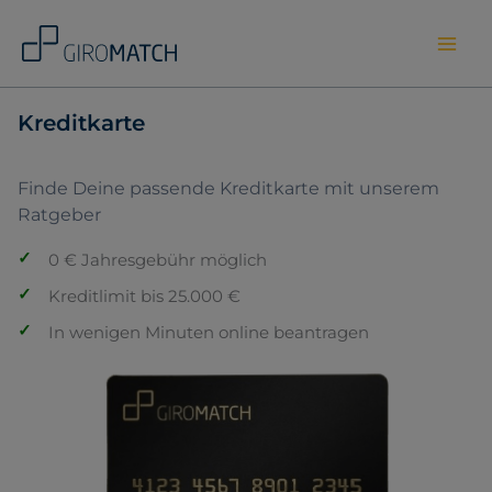
Skip
to
content
Kreditkarte
Finde Deine passende Kreditkarte mit unserem
Ratgeber
0 € Jahresgebühr möglich
Kreditlimit bis 25.000 €
In wenigen Minuten online beantragen