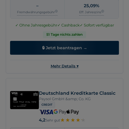
–
25,09%
Girokonto erforderlich
Keine Angabe
Fremdwährungsgebühr
Eff. Jahreszins
✓ Ohne Jahresgebühr
✓ Cashback
✓ Sofort verfügbar
51 Tage nichts zahlen
🔒 Jetzt beantragen →
Mehr Details ▾
Allgemein
Kosten
Vorteile
Versicherung
Deutschland Kreditkarte Classic
Kartenname
TF Bank Mastercard Gold
Paysol GmbH &amp; Co. KG
Anbieter
TF Bank AB
CREDIT
Kartennetzwerk
Mastercard
Kartentyp
Credit
★
★
★
★
★
★
★
★
★
★
4,2
Sehr gut
Kontaktlos zahlen
NFC, Google Pay, Apple Pay