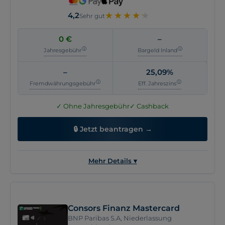
Kartentyp
Credit
★
★
★
★
★
★
★
★
★
★
4,2
Sehr gut
Kontaktlos zahlen
NFC, Google Pay, Apple Pay
Automatische
Keine Angabe
0 €
–
Vollrückzahlung
Jahresgebühr
Bargeld Inland
Online-Antrag
Keine Angabe
–
25,09%
Girokonto erforderlich
Keine Angabe
Fremdwährungsgebühr
Eff. Jahreszins
✓ Ohne Jahresgebühr
✓ Cashback
🔒 Jetzt beantragen →
Mehr Details ▾
Allgemein
Kosten
Vorteile
Versicherung
Consors Finanz Mastercard
Kartenname
Avarda Bank Mastercard Gold
BNP Paribas S.A, Niederlassung
Anbieter
Avarda Bank AB (publ)