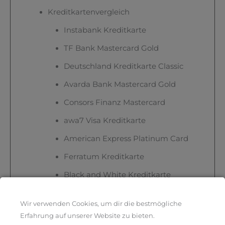
Kreditkartenvergleich
Instabank Kreditkarte
TF Bank Mastercard Gold
Deutschland Kreditkarte Classic
Avarda Bank Mastercard Gold
Consors Finanz Mastercard
awa7 Visa Kreditkarte
American Express Platinum Card
Ferratum Kreditkarte
Black and White Kreditkarte
easybank Kreditkarte
Wir verwenden Cookies, um dir die bestmögliche
Was ist eine Kreditkarte und welche
Erfahrung auf unserer Website zu bieten.
Arten gibt es?