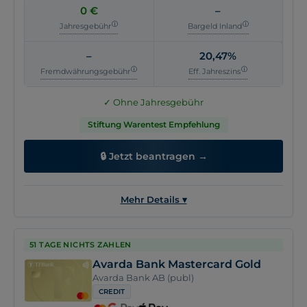
Rückzahlungsmodalität
51 Tage zinsfrei, danach 3%,
0 €
–
mindestens 30€
Jahresgebühr
Bargeld Inland
Automatische
Keine Angabe
Vollrückzahlung
–
20,47%
Online-Antrag
Keine Angabe
Fremdwährungsgebühr
Eff. Jahreszins
Girokonto erforderlich
Keine Angabe
✓ Ohne Jahresgebühr
Stiftung Warentest Empfehlung
🔒 Jetzt beantragen →
Mehr Details ▾
Allgemein
Kosten
Vorteile
Versicherung
51 TAGE NICHTS ZAHLEN
Avarda Bank Mastercard Gold
Kartenname
Deutschland Kreditkarte Classic
Avarda Bank AB (publ)
Anbieter
Paysol GmbH &amp; Co. KG
CREDIT
Kartennetzwerk
VISA