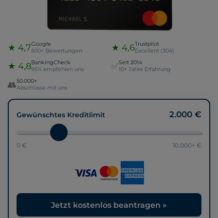
Google
Trustpilot
★ 4,7
★ 4,6
500+ Bewertungen
Excellent (304)
BankingCheck
Seit 2014
★ 4,8
✅
95% empfehlen uns
10+ Jahre Erfahrung
50.000+
👥
Abschlüsse mit uns
2.000 €
Gewünschtes Kreditlimit
0 €
10.000+ €
Jetzt kostenlos beantragen »