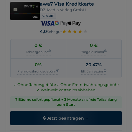
awa7 Visa Kreditkarte
Kartenname
Consors Finanz Mastercard
DZ-Media Verlag GmbH
Anbieter
BNP Paribas S.A, Niederlassung Deutschland
CREDIT
Kartennetzwerk
Mastercard
Kartentyp
Credit
★
★
★
★
★
★
★
★
★
4,0
Sehr gut
Kontaktlos zahlen
NFC, Google Pay, Apple Pay
Rückzahlungsmodalität
90 Tage zinsfrei bei Ausstellung,
0 €
0 €
Automatische
Keine Angabe
Jahresgebühr
Bargeld Inland
Vollrückzahlung
0%
20,47%
Online-Antrag
Keine Angabe
Fremdwährungsgebühr
Eff. Jahreszins
Girokonto erforderlich
Keine Angabe
✓ Ohne Jahresgebühr
✓ Ohne Fremdwährungsgebühr
✓ Weltweit kostenlos abheben
7 Bäume sofort gepflanzt + 3 Monate zinsfreie Teilzahlung
zum Start
🔒 Jetzt beantragen →