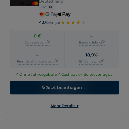
Deutschland
Kartennetzwerk
Mastercard
CREDIT
Kartentyp
Credit
Kontaktlos zahlen
NFC, Google Pay, Apple Pay
★
★
★
★
★
★
★
★
★
4,0
Sehr gut
Automatische
Keine Angabe
Vollrückzahlung
0 €
–
Online-Antrag
Keine Angabe
Jahresgebühr
Bargeld Inland
Girokonto erforderlich
Keine Angabe
–
18,9%
Fremdwährungsgebühr
Eff. Jahreszins
✓ Ohne Jahresgebühr
✓ Cashback
✓ Sofort verfügbar
🔒 Jetzt beantragen →
Mehr Details ▾
Allgemein
Kosten
Vorteile
Versicherung