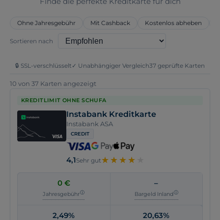
Finde die perfekte Kreditkarte für dich
Ohne Jahresgebühr
Mit Cashback
Kostenlos abheben
Sortieren nach
🔒 SSL-verschlüsselt
✓ Unabhängiger Vergleich
37 geprüfte Karten
10 von 37 Karten angezeigt
KREDITLIMIT OHNE SCHUFA
Instabank Kreditkarte
Instabank ASA
CREDIT
★
★
★
★
★
★
★
★
★
★
4,1
Sehr gut
0 €
–
Jahresgebühr
Bargeld Inland
2,49%
20,63%