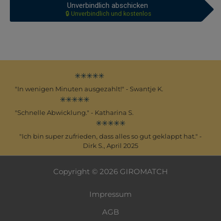
Unverbindlich abschicken
🔒 Unverbindlich und kostenlos
✳️✳️✳️✳️✳️
"In wenigen Minuten ausgezahlt!" - Swantje K.
✳️✳️✳️✳️✳️
"Schnelle Abwicklung." - Katharina S.
✳️✳️✳️✳️✳️
"Ich bin super zufrieden, dass alles so gut geklappt hat." -
Dirk S., April 2025
Copyright © 2026 GIROMATCH
Impressum
AGB