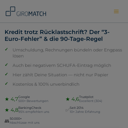
Skip
to
content
Kredit trotz Rücklastschrift? Der “3-
Euro-Fehler” & die 90-Tage-Regel
Umschuldung, Rechnungen bündeln oder Engpass
lösen
Auch bei negativem SCHUFA-Eintrag möglich
Hier zählt Deine Situation — nicht nur Papier
Kostenlos & 100% unverbindlich
Google
Trustpilot
★ 4,7
★ 4,6
500+ Bewertungen
Excellent (304)
BankingCheck
Seit 2014
★ 4,8
✅
95% empfehlen uns
10+ Jahre Erfahrung
50.000+
👥
Abschlüsse mit uns