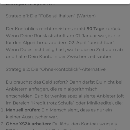
strategische Optionen:
Strategie 1: Die “Füße stillhalten” (Warten)
Der Kontoblick reicht meistens exakt
90 Tage
zurück.
Wenn Deine Rücklastschrift am 01. Januar war, ist sie
für den Algorithmus ab dem 02. April “unsichtbar”.
Wenn Du es nicht eilig hast, warte diesen Zeitraum ab
und halte Dein Konto in der Zwischenzeit sauber.
Strategie 2: Die “Ohne-Kontoblick”-Alternative
Du brauchst das Geld sofort? Dann darfst Du nicht bei
Anbietern anfragen, die rein algorithmisch
entscheiden. Es gibt wenige spezialisierte Anbieter (oft
im Bereich “Kredit trotz Schufa” oder Minikredite), die:
Manuell prüfen:
Ein Mensch sieht, dass es nur ein
kleiner Ausrutscher war.
Ohne XS2A arbeiten:
Du lädst den Kontoauszug als