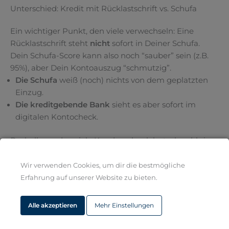
Unterschied: Kredit mit Rücklastschrift vs. Schufa
Ein wichtiger Punkt, den viele verwechseln: Eine
Rücklastschrift steht
nicht
sofort in Deiner Schufa.
Dein Schufa-Score kann also noch “sauber” sein (z.B.
95%), aber Dein Kontoauszug “schmutzig”.
Die Schufa
weiß (noch) nichts von dem geplatzten
Einzug.
Die kreditgebende Bank
sieht es aber sofort im
digitalen Kontocheck.
Deshalb werden viele Kunden abgelehnt, obwohl sie
“doch eigentlich eine gute Schufa haben”.
Wir verwenden Cookies, um dir die bestmögliche
Meine Ampel ist Rot/Gelb – Was kann ich tun?
Erfahrung auf unserer Website zu bieten.
Wenn der Simulator Dir eine Warnung anzeigt, wird
Alle akzeptieren
Mehr Einstellungen
ein klassischer Ratenkredit bei einer Großbank
höchstwahrscheinlich abgelehnt. Du hast jetzt zwei