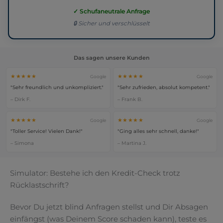
✓ Schufaneutrale Anfrage
🔒 Sicher und verschlüsselt
Das sagen unsere Kunden
★★★★★
★★★★★
Google
Google
"Sehr freundlich und unkompliziert."
"Sehr zufrieden, absolut kompetent."
– Dirk F.
– Frank B.
★★★★★
★★★★★
Google
Google
"Toller Service! Vielen Dank!"
"Ging alles sehr schnell, danke!"
– Simona
– Martina J.
Simulator: Bestehe ich den Kredit-Check trotz
Rücklastschrift?
Bevor Du jetzt blind Anfragen stellst und Dir Absagen
einfängst (was Deinem Score schaden kann), teste es