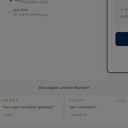
Excellent (304)
✓ K
Seit 2014
✅
10+ Jahre Erfahrung
Anf
Das sagen unsere Kunden
★★★★★
★★★★★
✓
Google
"Hat super stressfrei geklappt."
"Sehr zufrieden!"
– Oggi
– Nadine M.