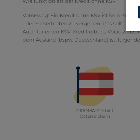
Wie funktioniert der Kredit ohne KSV?
Vorneweg: Ein Kredit ohne KSV ist kein Kredit o
oder Sicherheiten zu vergeben. Das sollte klar 
Auch für einen KSV-Kredit gibt es Voraussetzun
dem Ausland (bspw. Deutschland) ist, folgend
GIROMATCH hilft
Österreichern