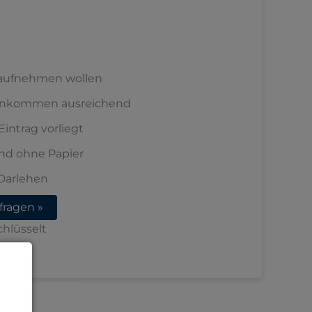
t aufnehmen wollen
 Einkommen ausreichend
intrag vorliegt
und ohne Papier
 Darlehen
fragen »
chlüsselt