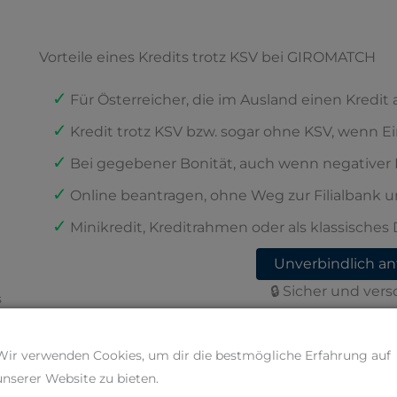
Vorteile eines Kredits trotz KSV bei GIROMATCH
Für Österreicher, die im Ausland einen Kredi
Kredit trotz KSV bzw. sogar ohne KSV, wenn
Bei gegebener Bonität, auch wenn negativer E
Online beantragen, ohne Weg zur Filialbank 
Minikredit, Kreditrahmen oder als klassisches
Unverbindlich an
🔒 Sicher und vers
s
Wir verwenden Cookies, um dir die bestmögliche Erfahrung auf
unserer Website zu bieten.