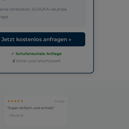
eine Vorkosten, SCHUFA-neutrale
rage
Jetzt kostenlos anfragen »
✓ Schufaneutrale Anfrage
🔒 Sicher und verschlüsselt
★★★★★
Google
"Super einfach und schnell."
– Nikola B.