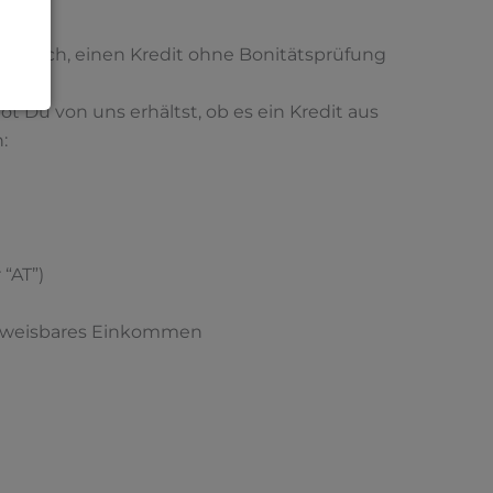
t möglich, einen Kredit ohne Bonitätsprüfung
t Du von uns erhältst, ob es ein Kredit aus
:
“AT”)
achweisbares Einkommen