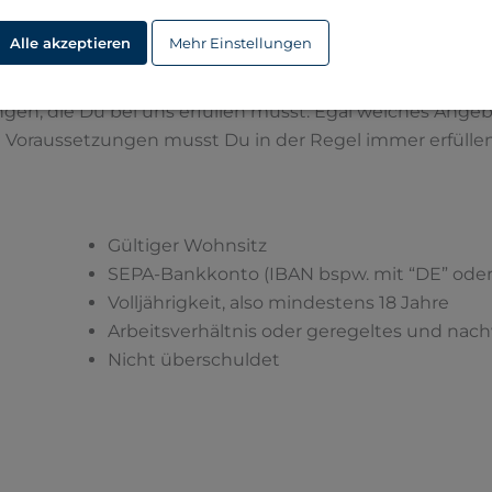
Alle akzeptieren
Mehr Einstellungen
hne Bonität. So schön es auch klingt, leider ist es nich
sein, denn keiner verschenkt Geld.
gen, die Du bei uns erfüllen musst. Egal welches Angebo
e Voraussetzungen musst Du in der Regel immer erfüllen
Gültiger Wohnsitz
SEPA-Bankkonto (IBAN bspw. mit “DE” oder 
Volljährigkeit, also mindestens 18 Jahre
Arbeitsverhältnis oder geregeltes und n
Nicht überschuldet