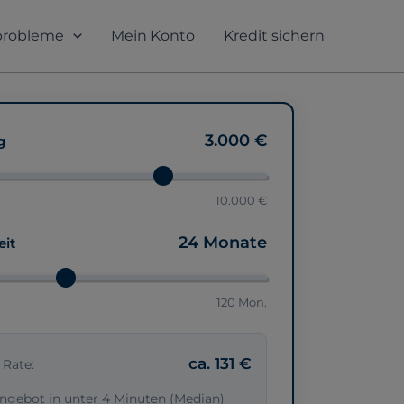
probleme
Mein Konto
Kredit sichern
3.000 €
g
10.000 €
24 Monate
eit
120 Mon.
ca. 131 €
 Rate:
ngebot in unter 4 Minuten (Median)