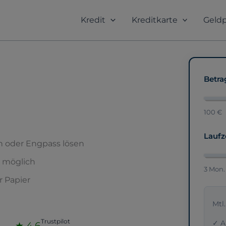
Kredit
Kreditkarte
Geld
Betra
100 €
Laufz
oder Engpass lösen
 möglich
3 Mon.
r Papier
Mtl.
Trustpilot
✓ A
★ 4,6