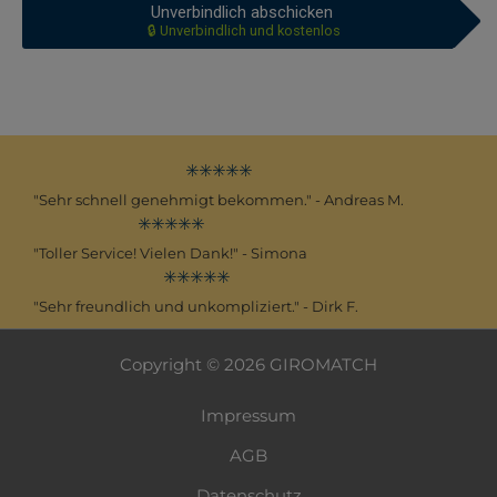
Unverbindlich abschicken
🔒 Unverbindlich und kostenlos
✳️✳️✳️✳️✳️
"Sehr schnell genehmigt bekommen." - Andreas M.
✳️✳️✳️✳️✳️
"Toller Service! Vielen Dank!" - Simona
✳️✳️✳️✳️✳️
"Sehr freundlich und unkompliziert." - Dirk F.
Copyright © 2026 GIROMATCH
Impressum
AGB
Datenschutz