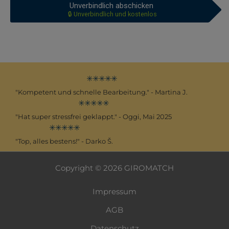
Unverbindlich abschicken
🔒 Unverbindlich und kostenlos
✳️✳️✳️✳️✳️
"Kompetent und schnelle Bearbeitung." - Martina J.
✳️✳️✳️✳️✳️
"Hat super stressfrei geklappt." - Oggi, Mai 2025
✳️✳️✳️✳️✳️
"Top, alles bestens!" - Darko Š.
Copyright © 2026 GIROMATCH
Impressum
AGB
Datenschutz