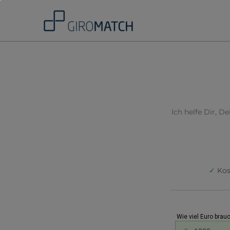
Skip
to
content
Ich helfe Dir, 
✓
Kos
Wie viel Euro brau