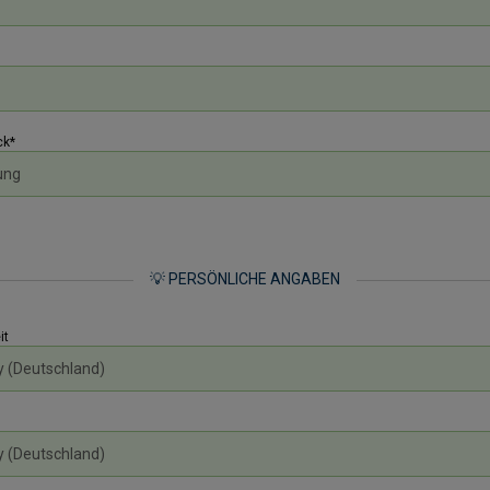
k*
💡 PERSÖNLICHE ANGABEN
it