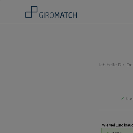
Skip
to
content
Ich helfe Dir, 
✓
Kos
Wie viel Euro brau