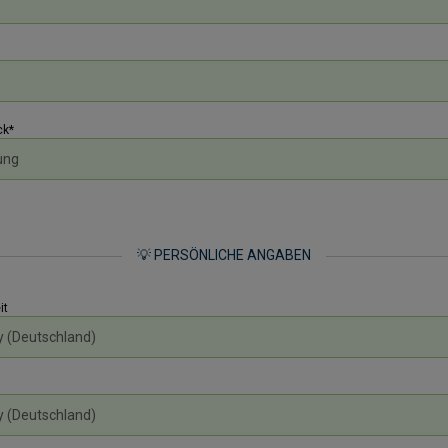
k*
💡 PERSÖNLICHE ANGABEN
it