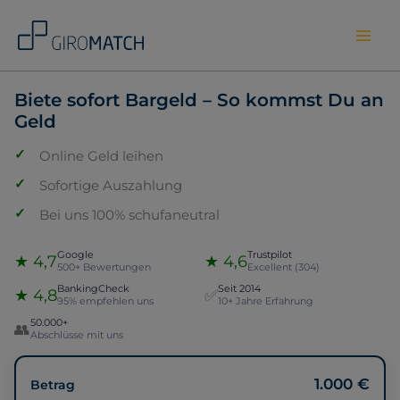
Skip
to
content
Biete sofort Bargeld – So kommst Du an
Geld
Online Geld leihen
Sofortige Auszahlung
Bei uns 100% schufaneutral
Google
Trustpilot
★ 4,7
★ 4,6
500+ Bewertungen
Excellent (304)
BankingCheck
Seit 2014
★ 4,8
✅
95% empfehlen uns
10+ Jahre Erfahrung
50.000+
👥
Abschlüsse mit uns
1.000 €
Betrag