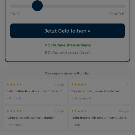
100 €
10.000 €
Jetzt Geld leihen »
✓ Schufaneutrale Anfrage
🔒 Sicher und verschlüsselt
Das sagen unsere Kunden
★★★★★
★★★★★
Google
✓
"Sehr zufrieden, absolut kompetent."
"Super schnell, ohne Probleme."
– Frank B.
– Wolfgang K.
★★★★★
★★★★★
Google
Google
"Ging alles sehr schnell, danke!"
"Sehr freundlich und unkompliziert."
– Martina J.
– Dirk F.