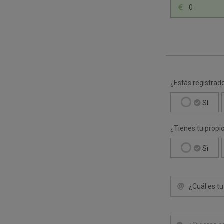
¿Estás registrad
Sì
¿Tienes tu prop
Sì