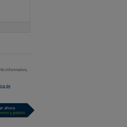
tín informativo,
tica de
tar ahora
omiso y gratuito