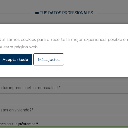
💼 TUS DATOS PROFESIONALES
Utilizamos cookies para ofrecerte la mejor experiencia posible en
nuestra página web.
Aceptar todo
Más ajustes
💶 INGRESOS Y GASTOS MENSUALES
mes por tus préstamos?*