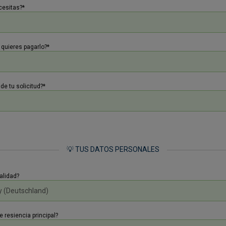
cesitas?*
quieres pagarlo?*
de tu solicitud?*
💡 TUS DATOS PERSONALES
alidad?
e resiencia principal?