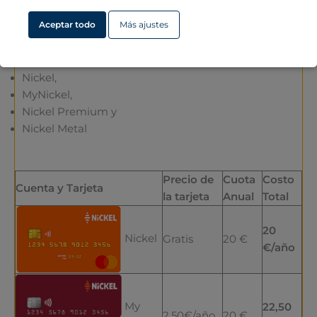
La cuenta de Nickel es fácil de entender:
Cuenta y
Aceptar todo
Más ajustes
tarjeta por 20,- euros al año
. Pero hay mucho más.
Nickel ofrece hasta
4 modelos de cuentas
que vienen
con servicios y beneficios cada vez mejores:
Nickel,
MyNickel,
Nickel Premium y
Nickel Metal
Precio de
Cuota
Costo
Cuenta y Tarjeta
la tarjeta
Anual
Total
20
Nickel
Gratis
20 €
€/año
My
22,50
2,50€/año
20 €