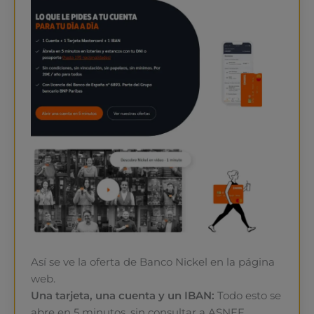
Así se ve la oferta de Banco Nickel en la página
web.
Una tarjeta, una cuenta y un IBAN:
Todo esto se
abre en 5 minutos, sin consultar a ASNEF,