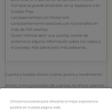
Compte se puede encontrar en la Appstore o en
Google Play.
Las experiencias con Nickel son
consistentemente positivas con 4,6 estrellas en
más de 100 reseñas.
Quien intenta abrir una cuenta, recibe de
antemano alguna información sobre los costes y
el proceso. Más sobre esto más adelante.
Cuenta y tarjeta Nickel: Costos, precio y rendimiento
Nickel, como proveedor de cuentas, te ofrece además
de una
cuenta de pago
una
tarjeta de débito
de
Mastercard
. Los precios y los modelos de cuentas
Utilizamos cookies para ofrecerte la mejor experiencia
están claramente estructurados y van desde lo simple
posible en nuestra página web.
hasta lo premium.