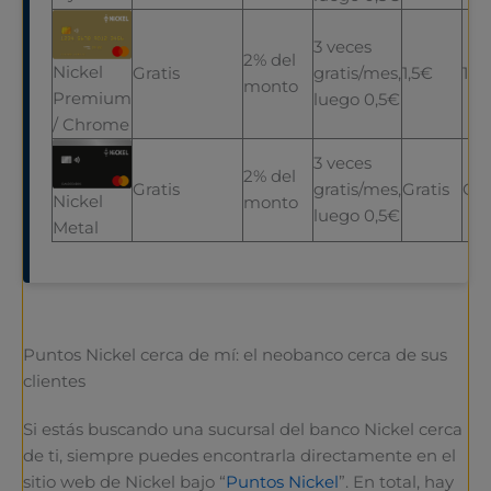
3 veces
2% del
Nickel
Gratis
gratis/mes,
1,5€
1,5
monto
Premium
luego 0,5€
/ Chrome
3 veces
2% del
Gratis
gratis/mes,
Gratis
Gra
Nickel
monto
luego 0,5€
Metal
Puntos Nickel cerca de mí: el neobanco cerca de sus
clientes
Si estás buscando una sucursal del banco Nickel cerca
de ti, siempre puedes encontrarla directamente en el
sitio web de Nickel bajo “
Puntos Nickel
”. En total, hay