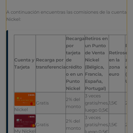
A continuación encuentras las comisiones de la cuenta
Nickel:
Recarga
Retiros en
por
un Punto
Ret
tarjeta
de Venta
Retiros
en 
Cuenta y
Recarga por
de
Nickel
en la
zo
Tarjeta
transferencia
crédito
(Bélgica,
zona
eu
o en un
Francia,
euro
(no
Punto
España,
UE
Nickel
Portugal)
3 veces
2% del
Gratis
gratis/mes,
1,5€
2,5
monto
Nickel
luego 0,5€
3 veces
2% del
Gratis
gratis/mes,
1,5€
2,5
monto
My Nickel
luego 0,5€