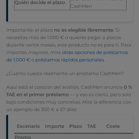
Quién decide el plazo
CashMen
Importante: el plazo
no es elegible libremente
. Si
necesitas más de 1.000 € o quieres pagar a plazos
durante varios meses, este producto no es para ti. Para
importes mayores, mira
otras opciones de préstamos
de 1.000 €
o
préstamos rápidos personales
.
¿Cuánto cuesta realmente un préstamo CashMen?
Aquí está el corazón del análisis. CashMen anuncia
0 %
TAE en el primer préstamo
— y eso es cierto, pero solo
bajo condiciones muy concretas. Mira la diferencia con
un ejemplo de 300 € a 67 días:
To
Escenario
Importe
Plazo
TAE
Coste
d
Promo