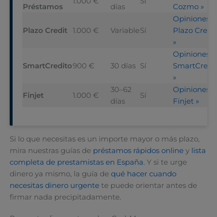
1.000 €
Sí
Préstamos
días
Cozmo »
Opiniones
Plazo Credit
1.000 €
Variable
Sí
Plazo Credit
»
Opiniones
SmartCredito
900 €
30 días
Sí
SmartCredi
»
30–62
Opiniones
Finjet
1.000 €
Sí
días
Finjet »
Si lo que necesitas es un importe mayor o más plazo,
mira nuestras guías de
préstamos rápidos online
y
lista
completa de prestamistas en España
. Y si te urge
dinero ya mismo, la guía de
qué hacer cuando
necesitas dinero urgente
te puede orientar antes de
firmar nada precipitadamente.