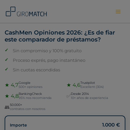
Skip
to
content
CashMen Opiniones 2026: ¿Es de fiar
este comparador de préstamos?
Sin compromiso y 100% gratuito
Proceso exprés, pago instantáneo
Sin cuotas escondidas
Google
Trustpilot
★ 4,7
★ 4,6
500+ opiniones
Excellent (304)
BankingCheck
Desde 2014
★ 4,8
✅
95% nos recomienda
10+ años de experiencia
50.000+
👥
contratos con nosotros
1.000 €
Importe