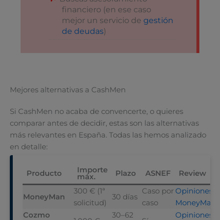
financiero (en ese caso
mejor un servicio de
gestión
de deudas
)
Mejores alternativas a CashMen
Si CashMen no acaba de convencerte, o quieres
comparar antes de decidir, estas son las alternativas
más relevantes en España. Todas las hemos analizado
en detalle:
Importe
Producto
Plazo
ASNEF
Review
máx.
300 € (1ª
Caso por
Opiniones
MoneyMan
30 días
solicitud)
caso
MoneyMan 
Cozmo
30–62
Opiniones