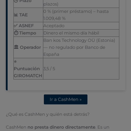
🕒 Plazo
plazos)
0 % (primer préstamo) – hasta
📊 TAE
1.009,48 %
✅ ASNEF
Aceptado
⏱ Tiempo
Dinero el mismo día hábil
Ban kos Technology OÜ (Estonia)
🏛 Operador
— no regulado por Banco de
España
⭐
Puntuación
3,5 / 5
GIROMATCH
Ir a CashMen »
¿Qué es CashMen y quién está detrás?
CashMen
no presta dinero directamente
. Es un