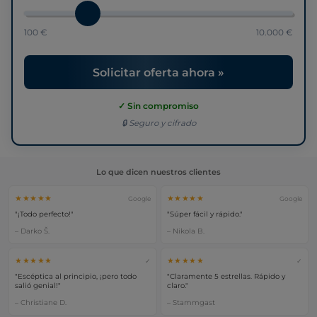
100 €
10.000 €
Solicitar oferta ahora »
✓ Sin compromiso
🔒 Seguro y cifrado
Lo que dicen nuestros clientes
★★★★★
★★★★★
Google
Google
"¡Todo perfecto!"
"Súper fácil y rápido."
– Darko Š.
– Nikola B.
★★★★★
★★★★★
✓
✓
"Escéptica al principio, ¡pero todo
"Claramente 5 estrellas. Rápido y
salió genial!"
claro."
– Christiane D.
– Stammgast