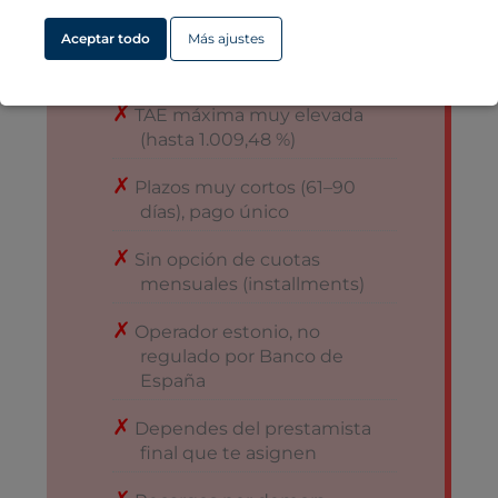
Aceptar todo
Más ajustes
Desventajas
TAE máxima muy elevada
(hasta 1.009,48 %)
Plazos muy cortos (61–90
días), pago único
Sin opción de cuotas
mensuales (installments)
Operador estonio, no
regulado por Banco de
España
Dependes del prestamista
final que te asignen