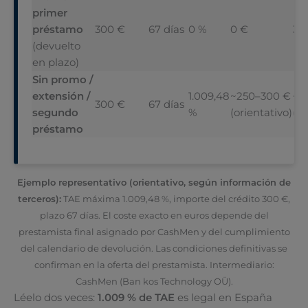
primer
préstamo
300 €
67 días
0 %
0 €
30
(devuelto
en plazo)
Sin promo /
extensión /
1.009,48
~250–300 €
~5
300 €
67 días
segundo
%
(orientativo)
(or
préstamo
Ejemplo representativo (orientativo, según información de
terceros):
TAE máxima 1.009,48 %, importe del crédito 300 €,
plazo 67 días. El coste exacto en euros depende del
prestamista final asignado por CashMen y del cumplimiento
del calendario de devolución. Las condiciones definitivas se
confirman en la oferta del prestamista. Intermediario:
CashMen (Ban kos Technology OÜ).
Léelo dos veces:
1.009 % de TAE
es legal en España