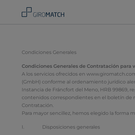
Skip
to
content
Condiciones Generales
Condiciones Generales de Contratación par
A los servicios ofrecidos en www.giromatch.com 
(GmbH) conforme al ordenamiento jurídico alemá
Instancia de Fráncfort del Meno, HRB 99869, re
contenidos correspondientes en el boletín de n
Contratación.
Para mayor sencillez, hemos elegido la forma m
I. Disposiciones generales