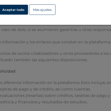
nto por negligencia leve de obligaciones contractuales
Aceptar todo
Más ajustes
 por los daños típicos contractuales y previsibles. Las
orrecta ejecución del contrato existente con GIROMATC
aso de dolo, si se asumieron garantías u otras responsa
formación y los enlaces que constan en la plataforma, el
vicios de socios colaboradores u otros proveedores a los 
aplicarán también las siguientes disposiciones:
blicidad
iferente información en la plataforma. Esto incluye, en 
jetas de pago y de crédito, así como cuentas.
valuaciones (reseñas) sobre créditos, tarjetas de pago y
diticia y financiera y resultados de estudios.