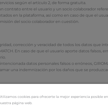
icios según el artículo 2, de forma gratuita.
 contrato entre el usuario y un socio colaborador refere
dos en la plataforma, así como en caso de que el usuari
misión del socio colaborador en cuestión.
egridad, corrección y veracidad de todos los datos que int
MATCH. En caso de que el usuario aporte datos falsos, e
rio.
intencionada datos personales falsos o erróneos, GIROMA
reclamar una indemnización por los daños que se produzca
olo y negligencia grave, así como por los daños derivad
Utilizamos cookies para ofrecerte la mejor experiencia posible en
iento culposo de obligaciones por parte de GIROMATCH, u
nuestra página web.