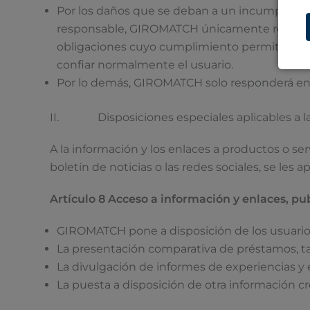
Por los daños que se deban a un incumplimie
responsable, GIROMATCH únicamente responderá
obligaciones cuyo cumplimiento permite la c
confiar normalmente el usuario.
Por lo demás, GIROMATCH solo responderá en c
II. Disposiciones especiales aplicables a la in
A la información y los enlaces a productos o ser
boletín de noticias o las redes sociales, se les 
Artículo 8 Acceso a información y enlaces, pu
GIROMATCH pone a disposición de los usuarios d
La presentación comparativa de préstamos, tar
La divulgación de informes de experiencias y e
La puesta a disposición de otra información cre