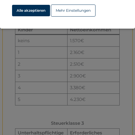
Alle akzeptieren
Mehr Einstellungen
Steuerklassen 1, 2, 4 und 5
Unterhaltspflichtige
Erforderliches
Kinder
Nettoeinkommen
keins
1.570€
1
2.160€
2
2.510€
3
2.900€
4
3.380€
5
4.230€
Steuerklasse 3
Unterhaltspflichtige
Erforderliches