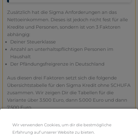
Zusätzlich hat die Sigma Anforderungen an das
Nettoeinkommen. Dieses ist jedoch nicht fest für alle
Kredite und Personen, sondern ist von 3 Faktoren
abhängig:
Deiner Steuerklasse
Anzahl an unterhaltspflichtigen Personen im
Haushalt
Der Pfändungsfreigrenze in Deutschland
Aus diesen drei Faktoren setzt sich die folgende
Übersichtstabelle für den Sigma Kredit ohne SCHUFA
zusammen. Wir zeigen Dir die Tabellen für die
Variante über 3.500 Euro, dann 5.000 Euro und dann
7.500 Euro.
Wir verwenden Cookies, um dir die bestmögliche
Kreditvariante: 3.500 Euro Kredit
Erfahrung auf unserer Website zu bieten.