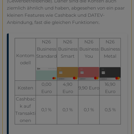
(Gewerbetreibende). Daher sind die Konten auch
ziemlich ähnlich und haben, abgesehen von ein paar
kleinen Features wie Cashback und DATEV-
Anbindung, fast die gleichen Funktionen:.
N26
N26
N26
N26
Business
Business
Business
Business
Kontom
Standard
Smart
You
Metal
odell
0,00
4,90
16,90
Kosten
9,90 Euro
Euro
Euro
Euro
Cashbac
k auf
0,1 %
0,1 %
0,1 %
0,5 %
Transakti
onen