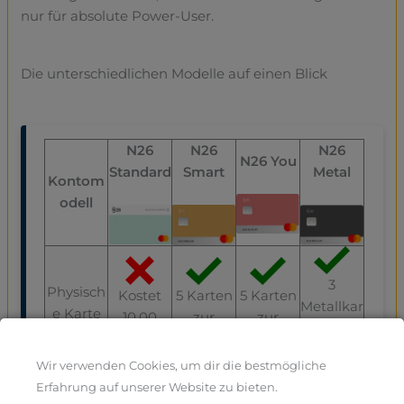
nur für absolute Power-User.
Die unterschiedlichen Modelle auf einen Blick
N26
N26
N26
N26 You
Standard
Smart
Metal
Kontom
odell
3
Physisch
Kostet
5 Karten
5 Karten
Metallkar
e Karte
10,00
zur
zur
ten zur
Euro
Auswahl
Auswahl
Auswahl
Wir verwenden Cookies, um dir die bestmögliche
Monatlic
0,00
4,90
16,90
Erfahrung auf unserer Website zu bieten.
he
9,90 Euro