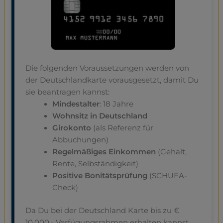
Die folgenden Voraussetzungen werden von
der Deutschlandkarte vorausgesetzt, damit Du
sie beantragen kannst:
Mindestalter
: 18 Jahre
Wohnsitz in Deutschland
Girokonto
(als Referenz für
Abbuchungen)
Regelmäßiges Einkommen
(Gehalt,
Rente, Selbständigkeit)
Positive Bonitätsprüfung
(SCHUFA-
Check)
Da Du bei der Deutschland Karte bis zu €
10.000,- Verfügungsrahmen erhalten kannst,