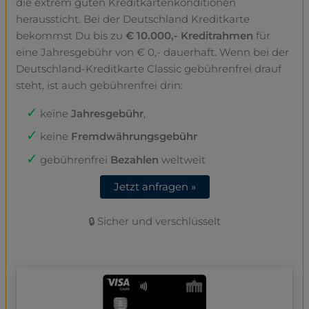
die extrem guten Kreditkartenkonditionen
heraussticht. Bei der Deutschland Kreditkarte
bekommst Du bis zu
€ 10.000,- Kreditrahmen
für
eine Jahresgebühr von € 0,- dauerhaft. Wenn bei der
Deutschland-Kreditkarte Classic gebührenfrei drauf
steht, ist auch gebührenfrei drin:
keine
Jahresgebühr
,
keine
Fremdwährungsgebühr
gebührenfrei
Bezahlen
weltweit
Jetzt anfragen »
🔒 Sicher und verschlüsselt