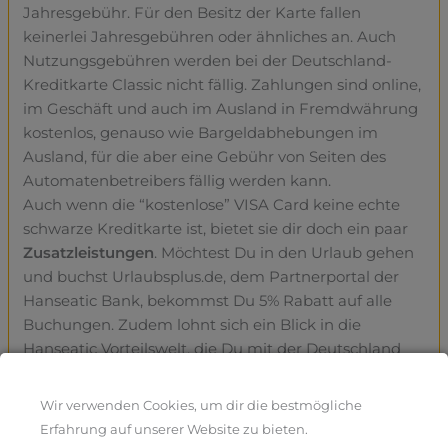
Jahresgebühr. Für den Besitz der Karte fallen
keinerlei Jahresgebühren oder ähnliches an. Auch
Nutzungsgebühren werden bei der Deutschland-
Kreditkarte Classic nicht fällig. Zahlungen sind online,
im Geschäft und auch im Ausland in Fremdwährung
kostenlos, genauso wie Bargeldabhebungen im
Ausland, für die aber eine Gebühr von Seiten des
Automatenbetreibers fällig werden kann.
Auch wenn die “kostenlose” VISA Card keine echte
schwarze Kreditkarte ist, bietet sie dir doch ein paar
Zusatzleistungen
. Möchtest Du in den Urlaub gehen
und buchst Urlaubsplus.de, dem Partnerportal der
Hanseatic Bank, bekommst Du 5% Rabatt auf alle
Buchungen. Zudem lohnt sich ein Blick in die
Hanseatic Vorteilswelt, die Du mit der Deutschland
Card nutzen kannst. Hier bekommst Du
Cashback
bei viele Online Shops wie Zalando, Amazon,
Wir verwenden Cookies, um dir die bestmögliche
AboutYou, Adidas oder Jochen Schweizer.
Erfahrung auf unserer Website zu bieten.