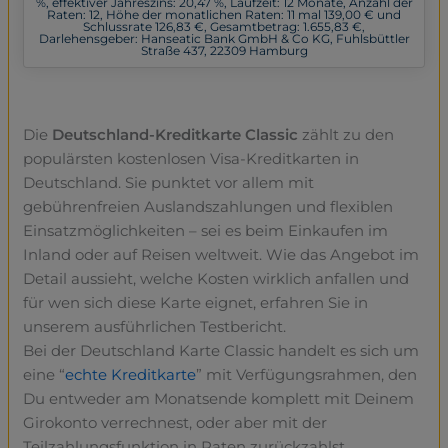
%, effektiver Jahreszins: 20,47 %, Laufzeit: 12 Monate, Anzahl der
Raten: 12, Höhe der monatlichen Raten: 11 mal 139,00 € und
Schlussrate 126,83 €, Gesamtbetrag: 1.655,83 €,
Darlehensgeber: Hanseatic Bank GmbH & Co KG, Fuhlsbüttler
Straße 437, 22309 Hamburg
Die
Deutschland-Kreditkarte Classic
zählt zu den
populärsten kostenlosen Visa-Kreditkarten in
Deutschland. Sie punktet vor allem mit
gebührenfreien Auslandszahlungen und flexiblen
Einsatzmöglichkeiten – sei es beim Einkaufen im
Inland oder auf Reisen weltweit. Wie das Angebot im
Detail aussieht, welche Kosten wirklich anfallen und
für wen sich diese Karte eignet, erfahren Sie in
unserem ausführlichen Testbericht.
Bei der Deutschland Karte Classic handelt es sich um
eine “
echte Kreditkarte
” mit Verfügungsrahmen, den
Du entweder am Monatsende komplett mit Deinem
Girokonto verrechnest, oder aber mit der
Teilzahlungsfunktion in Raten zurückzahlst.