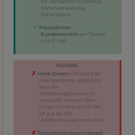
für Transaktionsüberblick,
Kartenverwaltung,
Sofortsperre
Freundlicher
Kundenservice
per Telefon
und E-Mail
Nachteile
Hohe Zinsen:
Die Karte ist
zwar kostenlos, sobald Du
aber die
Teilzahlungsfunktion in
Anspruch nimmst fallen
Zinsen in Höhe von 21,78%
eff. p.a. an, die
vergleichsweise hoch sind.
Teilzahlung muss manuell