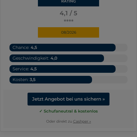
RATING
4,1 / 5
⭐⭐⭐⭐
08/2026
Chance:
4,5
Geschwindigkeit:
4,0
Service:
4,5
Kosten:
3,5
Jetzt Angebot bei uns sichern »
✓ Schufaneutral & kostenlos
Oder direkt zu
Cashper »