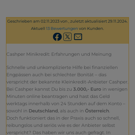
Geschrieben am 02.11.2023 von , zuletzt aktualisiert 29.11.2024.
Aktuell
13 Bewertungen
von Kunden.
Cashper Minikredit: Erfahrungen und Meinung
Schnelle und unkomplizierte Hilfe bei finanziellen
Engpässen auch bei schlechter Bonität – das
verspricht der bekannte Kleinkredit-Anbieter Cashper.
Bei Cashper kannst Du bis zu
3.000,- Euro
in wenigen
Minuten online beantragen und hast das Geld
werktags innerhalb von 24 Stunden auf dem Konto –
sowohl in
Deutschland
, als auch in
Österreich
.
Doch funktioniert das in der Praxis auch so schnell,
reibungslos und seriös wie es der Anbieter selbst
verspricht? Das haben wir uns auch gefragt. In