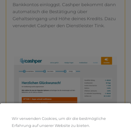
Bankkontos einloggst. Cashper bekommt dann
automatisch die Bestätigung über
Gehaltseingang und Höhe deines Kredits. Dazu
verwendet Cashper den Dienstleister Tink.
Wir verwenden Cookies, um dir die bestmögliche
Erfahrung auf unserer Website zu bieten.