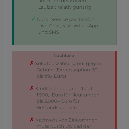
aufgrund der kurzen
Laufzeit relativ günstig
Guter Service per Telefon,
Live-Chat, Mail, WhatsApp
und SMS
Nachteile
Sofortauszahlung nur gegen
Gebühr (Expressoption: 39,-
bis 99,- Euro)
Kredithöhe begrenzt auf
1.500,- Euro für Neukunden,
bis 3.000,- Euro für
Bestandskunden
Nachweis von Einkommen
muss durch Upload der