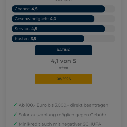
Chance:
4,5
Geschwindigkeit:
4,0
Service:
4,5
Kosten:
3,5
RATING
4,1 von 5
⭐⭐⭐⭐
08/2026
Ab 100,- Euro bis 3.000,- direkt beantragen
Sofortauszahlung möglich gegen Gebühr
Minikredit auch mit negativer SCHUFA