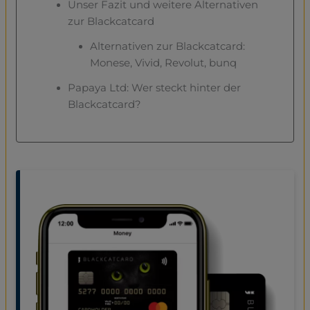
Unser Fazit und weitere Alternativen
zur Blackcatcard
Alternativen zur Blackcatcard:
Monese, Vivid, Revolut, bunq
Papaya Ltd: Wer steckt hinter der
Blackcatcard?