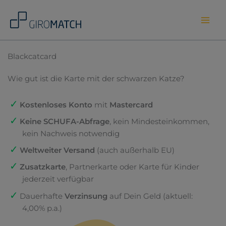
Skip
to
content
Blackcatcard
Wie gut ist die Karte mit der schwarzen Katze?
Kostenloses Konto
mit
Mastercard
Keine SCHUFA-Abfrage
, kein Mindesteinkommen,
kein Nachweis notwendig
Weltweiter Versand
(auch außerhalb EU)
Zusatzkarte
, Partnerkarte oder Karte für Kinder
jederzeit verfügbar
Dauerhafte
Verzinsung
auf Dein Geld (aktuell:
4,00% p.a.)