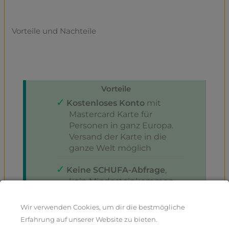
Vorteile und Nachteile
Vorteile
Kostenloses Konto
mit
Mastercard Karte für
Personen in ganz Europa.
Versand der Karte in die
ganze Welt möglich
Keine SCHUFA-Abfrage
,
kein Mindesteinkommen,
kein
Einkommensnachweis
Wir verwenden Cookies, um dir die bestmögliche
notwendig
Erfahrung auf unserer Website zu bieten.