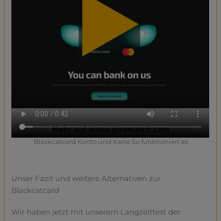
Blackcatcard Konto und Karte So funktioniert es
Unser Fazit und weitere Alternativen zur
Blackcatcard
Wir haben jetzt mit unserem Langzeittest der