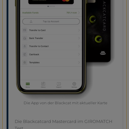
Die App von der Blackcat mit aktueller Karte
Die Blackcatcard Mastercard im GIROMATCH
Test